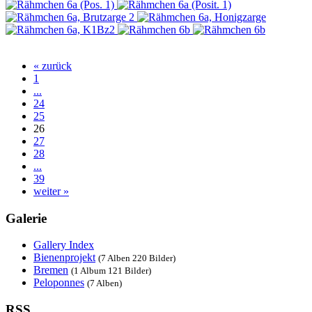
« zurück
1
...
24
25
26
27
28
...
39
weiter »
Galerie
Gallery Index
Bienenprojekt
(7 Alben 220 Bilder)
Bremen
(1 Album 121 Bilder)
Peloponnes
(7 Alben)
RSS